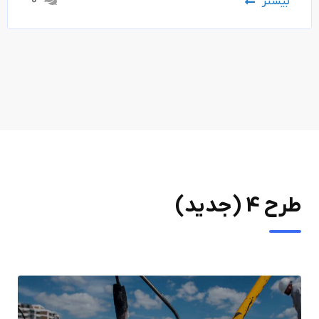
0
بیشتر
طرح 4 (جدید)