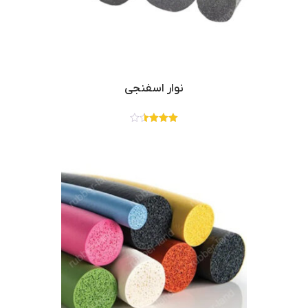
نوار اسفنجی
نمره
3.50
از 5