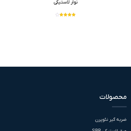
نوار لاستیکی
نمره
4.00
از 5
محصولات
ضربه گیر نئوپرن