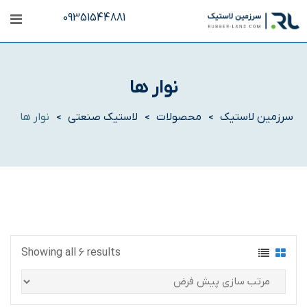
رش
09351544881
ه
حتوا
نوار ها
سرزمین لاستیک
محصولات
لاستیک صنعتی
نوار ها
>
>
>
Showing all 6 results