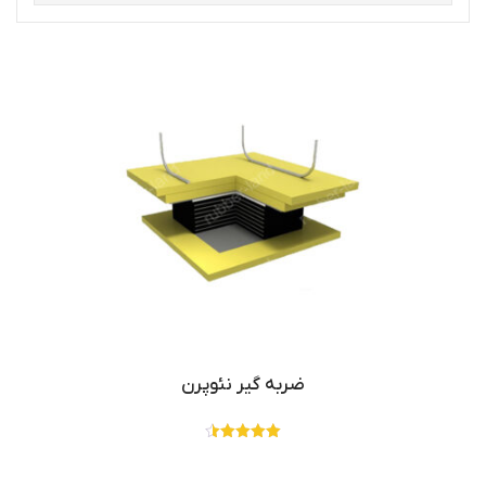
ضربه گیر نئوپرن
نمره
4.50
از 5