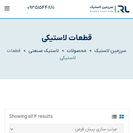
رش
09351544881
ه
حتوا
قطعات لاستیکی
سرزمین لاستیک
محصولات
لاستیک صنعتی
قطعات
>
>
>
لاستیکی
Showing all 4 results