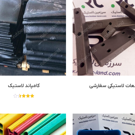
ات لاستیکی سفارشی
کامپاند لاستیک
نمره
3.50
از 5