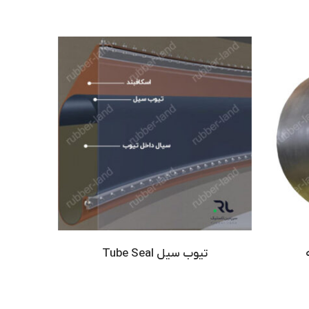
نمره
3.50
از 5
تیوب سیل Tube Seal