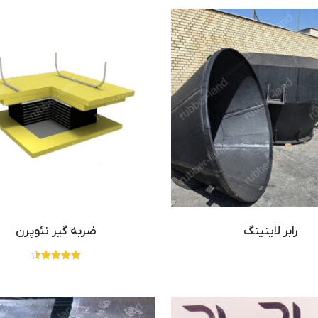
رابر لاینینگ
ضربه گیر نئوپرن
نمره
4.50
از 5