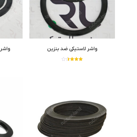
واشر لاستیکی ضد بنزین
واشر 
نمره
3.50
از 5