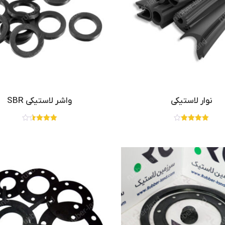
نوار لاستیکی
واشر لاستیکی SBR
نمره
نمره
3.50
4.00
از 5
از 5