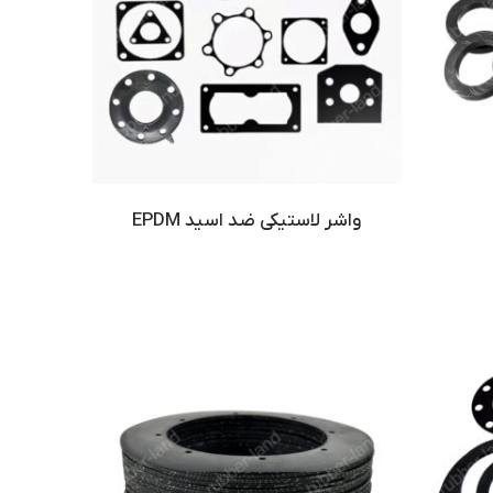
واشر لاستیکی ضد اسید EPDM