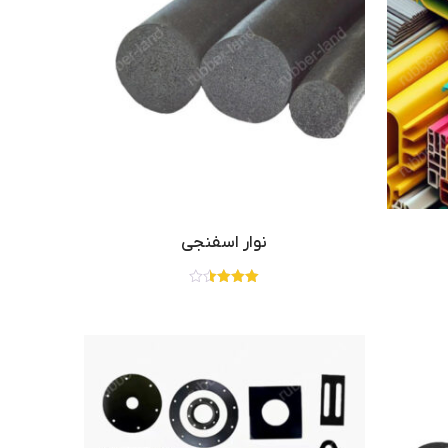
نوار اسفنجی
نمره
3.50
از 5