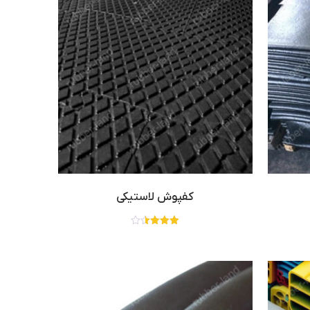
کفپوش لاستیکی
نمره
3.50
از 5