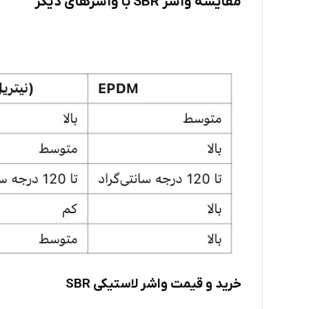
مقایسه واشر SBR با واشرهای دیگر
خرید و قیمت واشر لاستیکی SBR