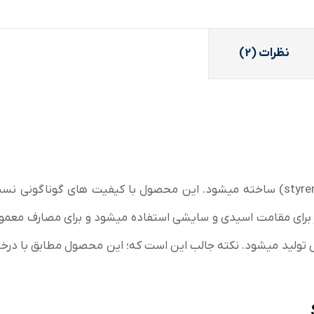
نظرات (2)
واشر لاستیکی SBR از متریال (styrene butadiene rubber) ساخته میشود. این محصول با کیفیت های گوناگون
ر برای مقامت اسیدی و سایشی استفاده میشود و برای مصارف معمو
 تولید میشود. نکته جالب این است که؛ این محصول مطابق با در