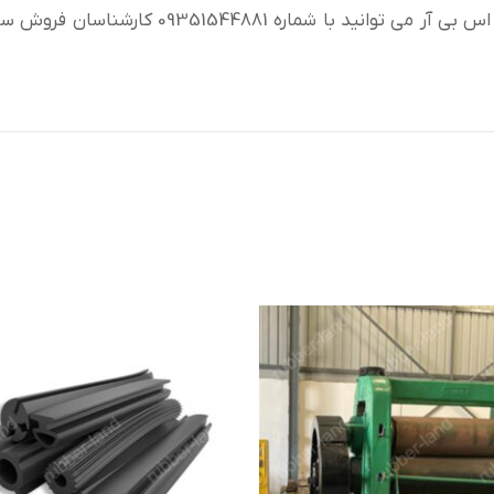
جهت دریافت اطلاعات فنی و یا خرید واشر لاستیکی اس بی آر می توانید با شماره 9351544881