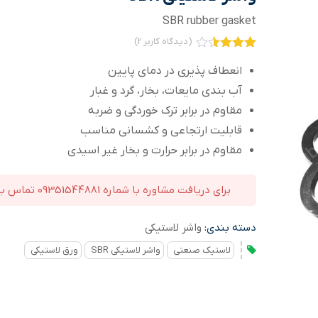
SBR rubber gasket
(دیدگاه کاربر
2
)
2
امتیاز
3.50
از
انعطاف پذیری در دمای پایین
5 امتیاز
آب بندی مایعات، بخار، گرد و غبار
مشتری
مقاوم در برابر ترک خوردگی و ضربه
قابلیت ارتجاعی و کشسانی مناسب
مقاوم در برابر حرارت و بخار غیر اسیدی
برای دریافت مشاوره با شماره 09351544881 تماس بگیرید
دسته بندی:
واشر لاستیکی
لاستیک صنعتی
واشر لاستیکی SBR
ورق لاستیکی