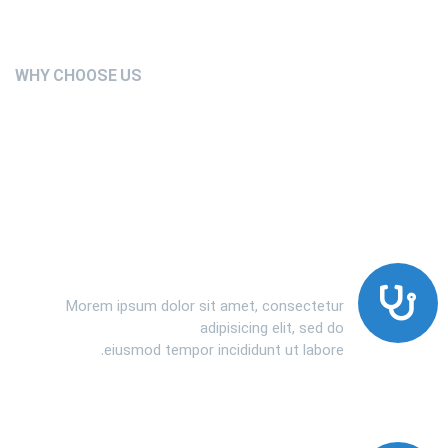
WHY CHOOSE US
We’re Setting the New
Standards in Medical Sector
Modern Technology
Morem ipsum dolor sit amet, consectetur
adipisicing elit, sed do
eiusmod tempor incididunt ut labore.