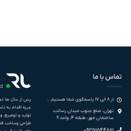
تماس با ما
پس از سال ها تجر
از 8 الی 17 پاسخگوی شما هستیم...
تهران، ضلع جنوب میدان رسالت،
تولید و توضیع، و
ساختمان مهر، طبقه 4، واحد 9
طراحی وساخت قطع
09351544881