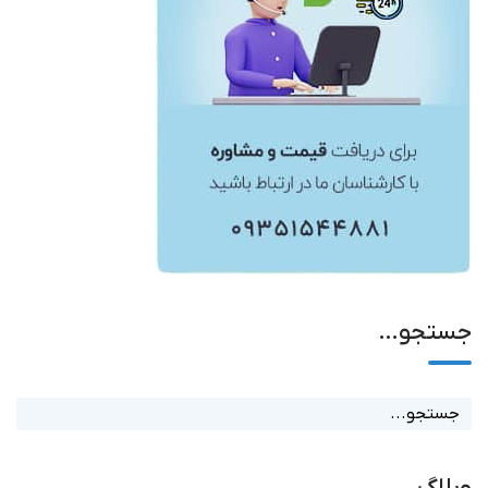
جستجو…