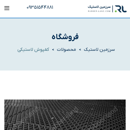
رش
09351544881
ه
حتوا
فروشگاه
سرزمین لاستیک
محصولات
کفپوش لاستیکی
>
>