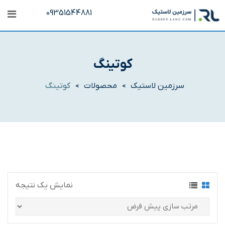
رش
09351544881
ه
حتوا
کوتینگ
سرزمین لاستیک
محصولات
کوتینگ
>
>
نمایش یک نتیجه