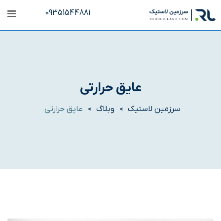
رش
09351544881
ه
حتوا
عایق حرارتی
سرزمین لاستیک
وبلاگ
عایق حرارتی
>
>