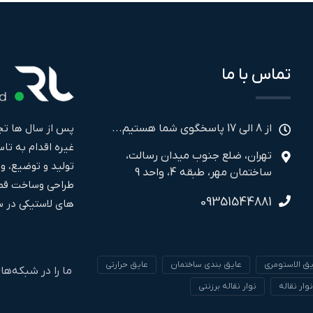
تماس با ما
پس از سال ها تجر
از 8 الی 17 پاسخگوی شما هستیم...
تهران، ضلع جنوب میدان رسالت،
تولید و توضیع، و
ساختمان مهر، طبقه 4، واحد 9
طراحی وساخت قطع
09351544881
های لاستیکی در سال ۱۳۹۹ فعالیت خود را به صورت مجز
یق الاستومری
عایق بندی ساختمان
عایق حرارتی
ما را در شبکه‌ها
نوار نقاله
نوار نقاله برزنتی