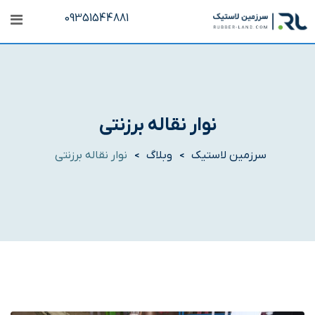
رش
09351544881
ه
حتوا
نوار نقاله برزنتی
سرزمین لاستیک
وبلاگ
نوار نقاله برزنتی
>
>