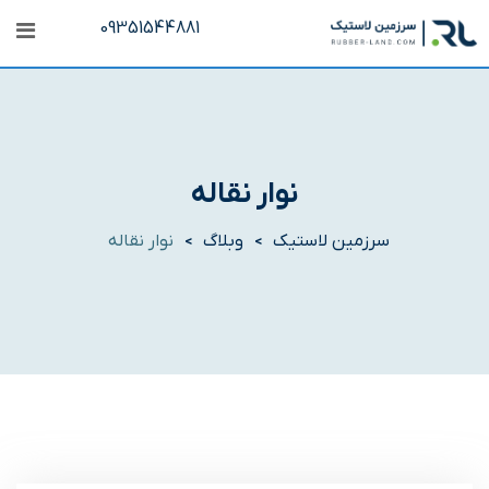
رش
09351544881
ه
حتوا
نوار نقاله
سرزمین لاستیک
وبلاگ
نوار نقاله
>
>