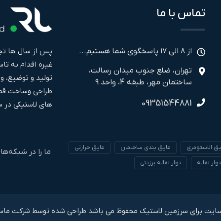
تماس با ما
پس از سال ها تجر
از 8 الی 17 پاسخگوی شما هستیم...
تهران، ضلع جنوب میدان رسالت،
تولید و توضیع، و
ساختمان مهر، طبقه 4، واحد 9
طراحی وساخت قطع
09351544881
های لاستیکی در سال ۱۳۹۹ فعالیت خود را به صورت مجز
یق الاستومری
عایق بندی ساختمان
عایق حرارتی
ما را در شبکه‌ها
نوار نقاله
نوار نقاله برزنتی
سایت برای سرزمین لاستیک محفوظ می باشد طراحی شده توسط شرکت
ماس