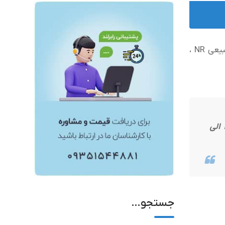
لاستیک نسوز سیلیکون(ورق سیلیکون ، رول سیلیکون ، ورق سیلیکونی) ، ضد گاز و بنزین (VITON) ، ضد روغن NBR ، طبیعی NR ،
واردات و عرضه مستقیم ورق سیلیکون بصورت رول و متری با ضخامتهای مختلف (۳mm-2mm-1mm-0/5mm الی
جستجو…