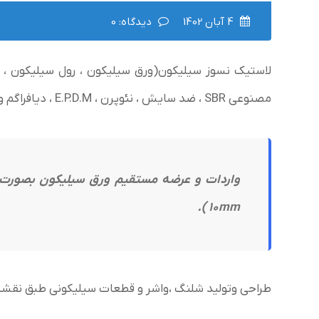
4 آبان 1402
دیدگاه: 0
مصنوعی SBR ، ضد سایش ، نئوپرن ، E.P.D.M ، دیافراگم و انواع لاستیک های نسوز با خواص و ویژگی های مختلف.
۱۰mm ).
طراحی وتولید شلنگ ،واشر و قطعات سیلیکونی طبق نقشه و