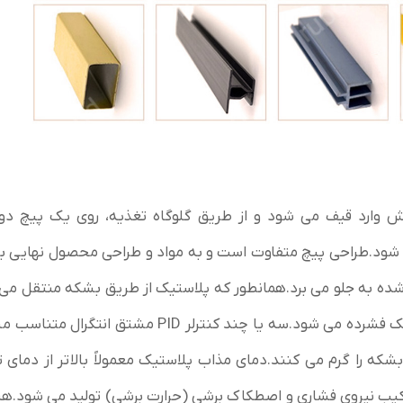
نش وارد قیف می شود و از طریق گلوگاه تغذیه، روی یک پیچ دو
 شود.طراحی پیچ متفاوت است و به مواد و طراحی محصول نهایی 
ده به جلو می برد.همانطور که پلاستیک از طریق بشکه منتقل می
کانال یا رزوه پیچ کاهش می یابد و در نتیجه پلاستیک فشرده می شود.سه یا چند کنترلر PID مشتق 
شکه را گرم می کنند.دمای مذاب پلاستیک معمولاً بالاتر از دمای 
ترکیب نیروی فشاری و اصطکاک برشی (حرارت برشی) تولید می شود.ه