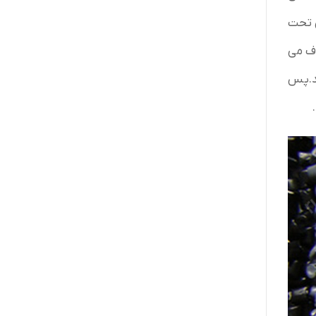
 تحت
ذف می
هد.پس