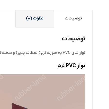
توضیحات
نظرات (0)
توضیحات
نوار های PVC به صورت نرم (انعطاف پذیر) و سخت (شکننده) تولید میشوند.
نوار PVC نرم