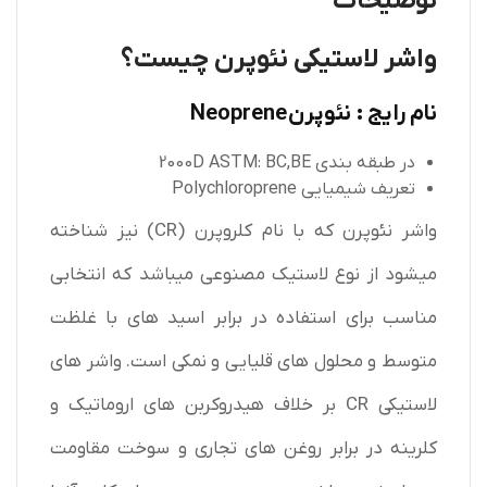
توضیحات
واشر لاستیکی نئوپرن چیست؟
نام رایج : نئوپرن Neoprene
در طبقه بندی 2000D ASTM: BC,BE
تعریف شیمیایی Polychloroprene
واشر نئوپرن که با نام کلروپرن (CR) نیز شناخته
میشود از نوع لاستیک مصنوعی میباشد که انتخابی
مناسب برای استفاده در برابر اسید های با غلظت
متوسط و محلول های قلیایی و نمکی است. واشر های
لاستیکی CR بر خلاف هیدروکربن های اروماتیک و
کلرینه در برابر روغن های تجاری و سوخت مقاومت