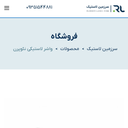
رش
09351544881
ه
حتوا
فروشگاه
سرزمین لاستیک
محصولات
واشر لاستیکی نئوپرن
>
>