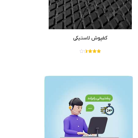
کفپوش لاستیکی
نمره
3.50
از 5