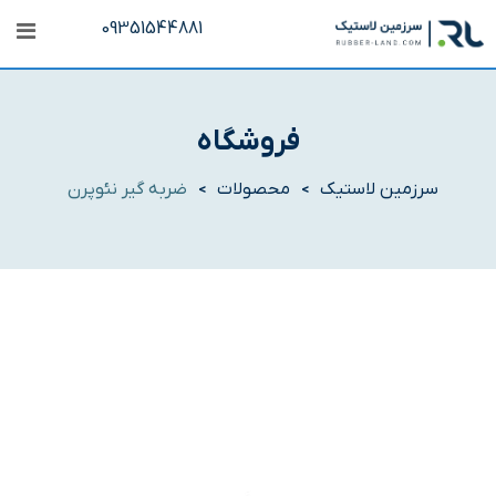
رش
09351544881
ه
حتوا
فروشگاه
سرزمین لاستیک
محصولات
ضربه گیر نئوپرن
>
>