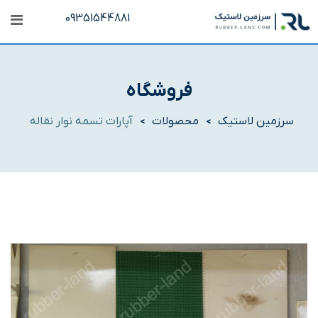
رش
09351544881
ه
حتوا
فروشگاه
سرزمین لاستیک
محصولات
آپارات تسمه نوار نقاله
>
>