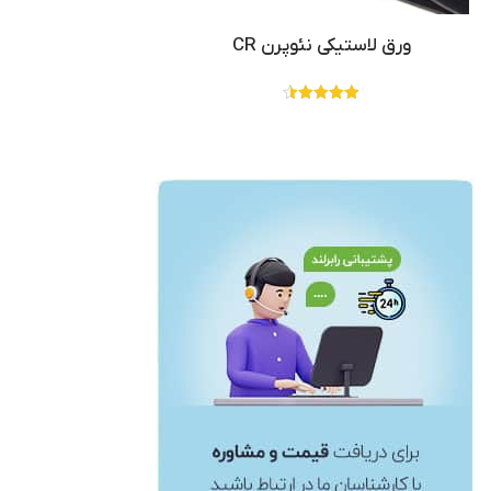
ورق لاستیکی نئوپرن CR
نمره
4.50
از 5