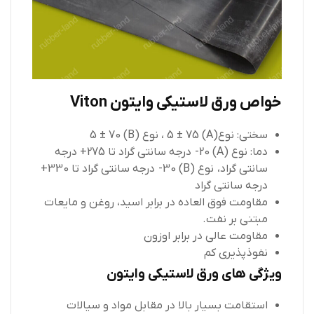
خواص ورق لاستیکی وایتون Viton
سختی: نوع(A) 5 ± 75 ، نوع (B) 5 ± 70
دما: نوع (A) 20- درجه سانتی گراد تا 275+ درجه
سانتی گراد، نوع (B) 30- درجه سانتی گراد تا 330+
درجه سانتی گراد
مقاومت فوق العاده در برابر اسید، روغن و مایعات
مبتنی بر نفت.
مقاومت عالی در برابر اوزون
نفوذپذیری کم
ویژگی های ورق لاستیکی وایتون
استقامت بسیار بالا در مقابل مواد و سیالات