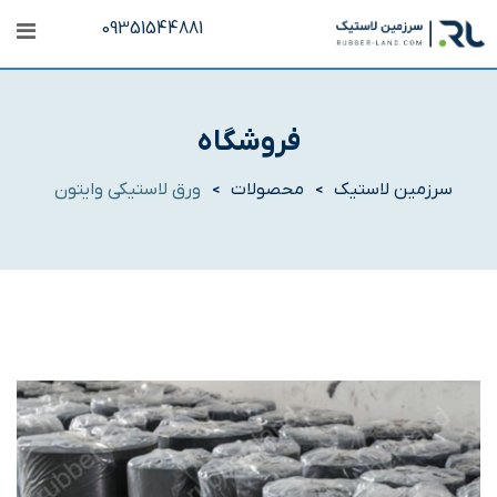
رش
09351544881
ه
حتوا
فروشگاه
سرزمین لاستیک
محصولات
ورق لاستیکی وایتون
>
>