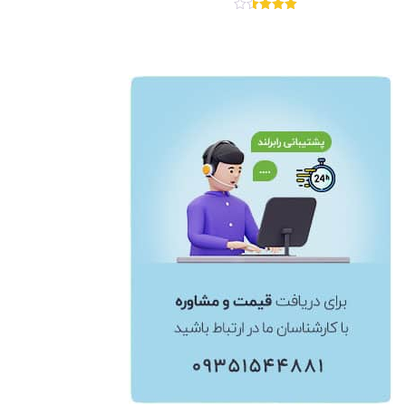
نمره
3.50
از 5