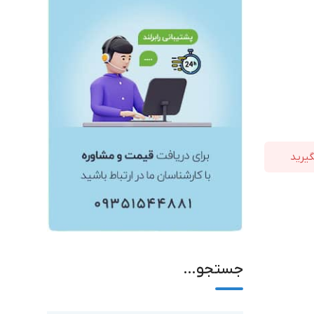
جستجو…