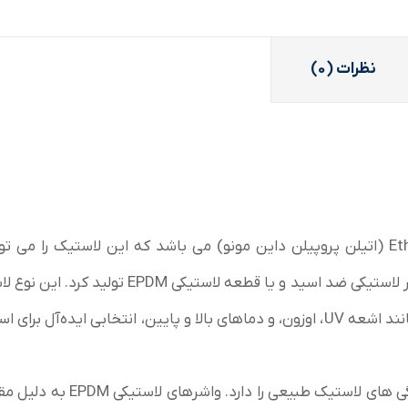
نظرات (0)
EPDM مخفف Ethylene propylene diene monomer (اتیلن پروپیلن داین مونو) می باشد که این لاستیک را می
ضد اسید
و یا قطعه لاستیکی EPDM تولید کرد. این 
به دلیل مقاومت فوق‌العاده در برابر عوامل محیطی مانند اشعه UV، اوزون، و دماهای بالا و پایین، انتخابی ایده‌آل 
این محصول، ترکیبی از الاستیکه است که تمامی ویژگی های لاستیک طبیعی را دارد