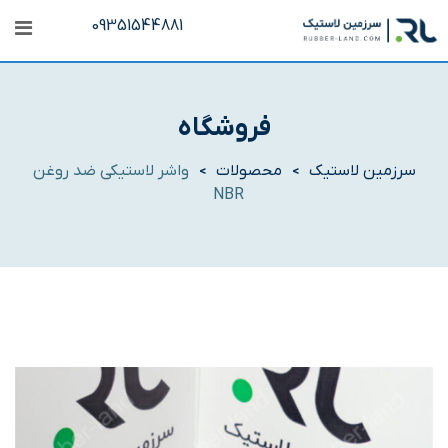
رش
09351544881
ه
حتوا
فروشگاه
سرزمین لاستیک
محصولات
واشر لاستیکی ضد روغن
>
>
NBR