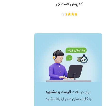
کفپوش لاستیکی
نمره
3.50
از 5