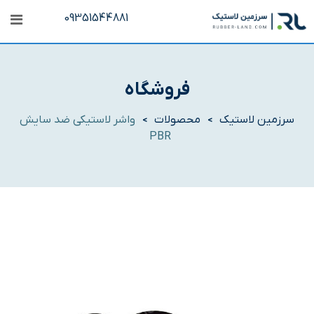
رش
09351544881
ه
حتوا
فروشگاه
سرزمین لاستیک
محصولات
واشر لاستیکی ضد سایش
>
>
PBR