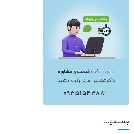
جستجو…