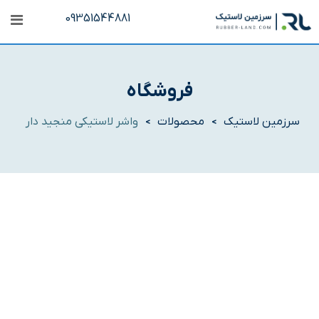
رش
09351544881
ه
حتوا
فروشگاه
سرزمین لاستیک
محصولات
واشر لاستیکی منجید دار
>
>