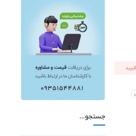
ی
جستجو…