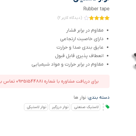
Rubber tape
(دیدگاه کاربر
2
)
2
امتیاز
4.00
از 5
مقاوم در برابر فشار
امتیاز
دارای خاصیت ارتجاعی
مشتری
عایق بندی صدا و حرارت
انعطاف پذیری قابل قبول
مقاوم در برابر حرارت و مواد شیمیایی
برای دریافت مشاوره با شماره 09351544881 تماس بگیرید
دسته بندی:
نوار ها
لاستیک صنعتی
نوار درزگیر
نوار لاستیکی