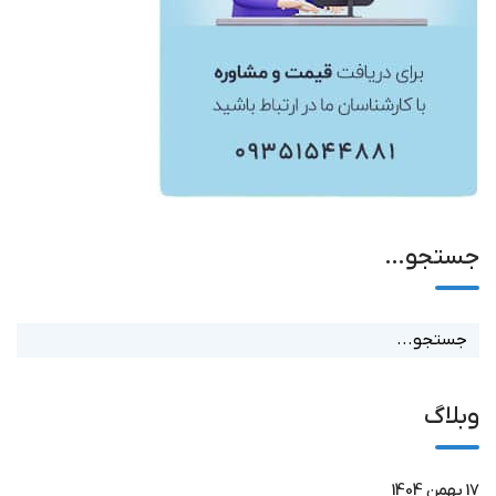
جستجو…
وبلاگ
17 بهمن 1404