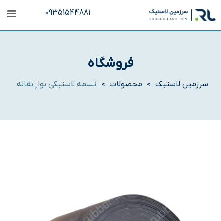
رش
09351544881
ه
حتوا
فروشگاه
سرزمین لاستیک
محصولات
تسمه لاستیکی نوار نقاله
>
>