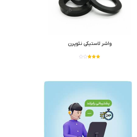
واشر لاستیکی نئوپرن
نمره
3.00
از 5