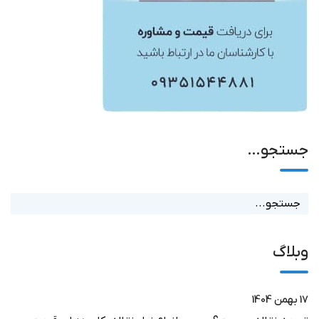
جستجو…
وبلاگ
17 بهمن 1404