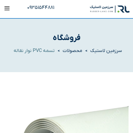
رش
09351544881
ه
حتوا
فروشگاه
سرزمین لاستیک
محصولات
تسمه PVC نوار نقاله
>
>