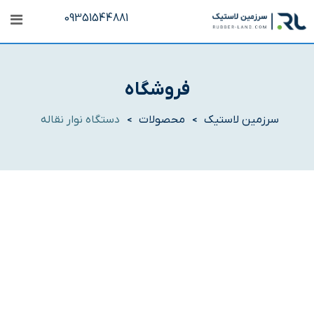
رش
09351544881
ه
حتوا
فروشگاه
سرزمین لاستیک
محصولات
دستگاه نوار نقاله
>
>